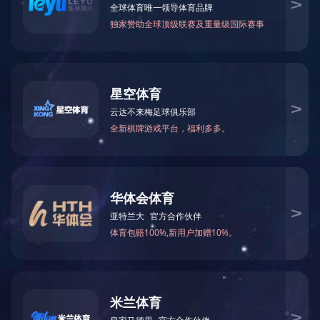
网站开云onli
copyri