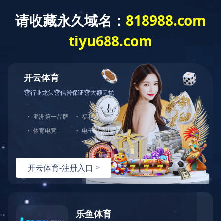
开云online（中
企业概况
工程业绩
开云online（中
国）
当前位置：
开云online（中国）
>
工程业绩
>
超高层及特大型地标性项目
国）banner
来源